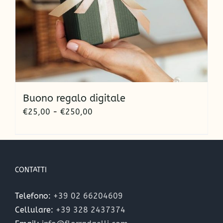
Buono regalo digitale
Fascia
€
25,00
-
€
250,00
di
prezzo:
da
€25,00
CONTATTI
a
€250,00
Telefono:
+39 02 66204609
Cellulare:
+39 328 2437374