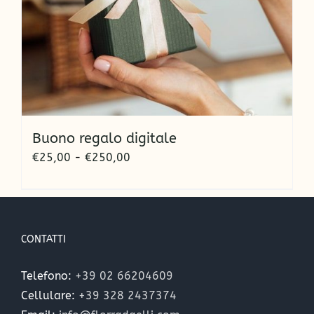
Buono regalo digitale
Fascia
€
25,00
-
€
250,00
di
prezzo:
da
€25,00
CONTATTI
a
€250,00
Telefono:
+39 02 66204609
Cellulare:
+39 328 2437374