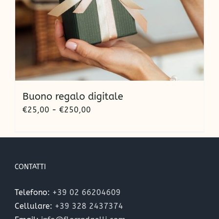
Buono regalo digitale
Fascia
€
25,00
-
€
250,00
di
prezzo:
da
€25,00
CONTATTI
a
€250,00
Telefono:
+39 02 66204609
Cellulare:
+39 328 2437374