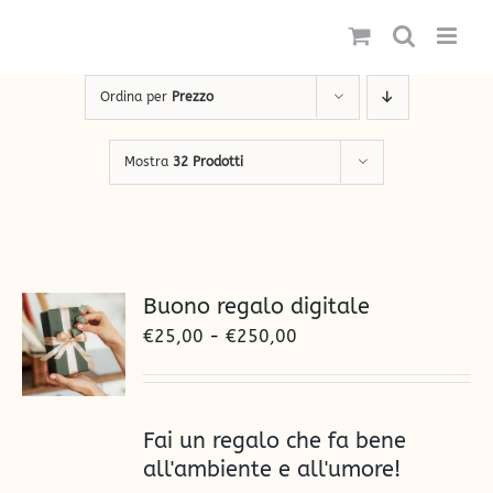
Salta
al
contenuto
Ordina per
Prezzo
Mostra
32 Prodotti
Buono regalo digitale
Fascia
€
25,00
-
€
250,00
di
prezzo:
da
Fai un regalo che fa bene
€25,00
all'ambiente e all'umore!
a