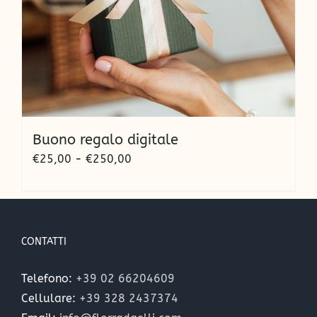
Buono regalo digitale
Fascia
€
25,00
-
€
250,00
di
prezzo:
da
€25,00
CONTATTI
a
€250,00
Telefono:
+39 02 66204609
Cellulare:
+39 328 2437374