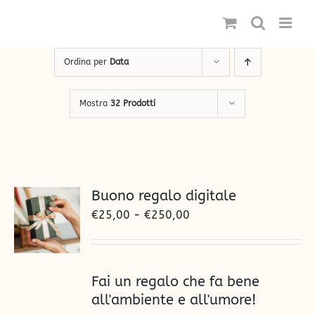
Salta
al
contenuto
Ordina per
Data
Mostra
32 Prodotti
Buono regalo digitale
Fascia
€
25,00
-
€
250,00
di
prezzo:
da
Fai un regalo che fa bene
€25,00
all'ambiente e all'umore!
a