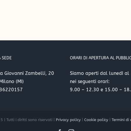
 SEDE
ORARI DI APERTURA AL PUBBLI
ta Giovanni Zambelli, 20
Siamo aperti dal lunedì al
ilano (MI)
nei seguenti orari:
936220157
9.00 – 12.30 e 15.00 – 18
| Tutti i diritti sono riservati |
Privacy policy
|
Cookie policy
|
Termini di