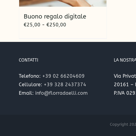
Buono regalo digitale
Fascia
€
25,00
-
€
250,00
di
prezzo:
da
€25,00
CONTATTI
LA NOSTRA
a
€250,00
Telefono:
+39 02 66204609
Via Priva
Cellulare:
+39 328 2437374
20161 – M
Email:
info@florradaelli.com
P.IVA 02
Copyright 2025 