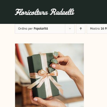
Salta
al
contenuto
Ordina per
Popolarità
Mostra
16 P