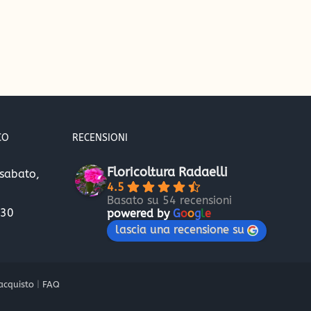
CO
RECENSIONI
Floricoltura Radaelli
 sabato,
4.5
Basato su 54 recensioni
.30
powered by
G
o
o
g
l
e
lascia una recensione su
 acquisto
|
FAQ